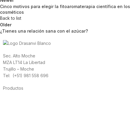
Newer
Cinco motivos para elegir la fitoaromaterapia científica en los
cosméticos
Back to list
Older
¿Tienes una relación sana con el azúcar?
Sec. Alto Moche
MZA LT14 La Libertad
Trujillo – Moche
Tel: (+51) 981 558 696
Productos
Alimentación
Deporte
Salud cardiovascular
Vitaminas y minerales
Cannabis-CBD