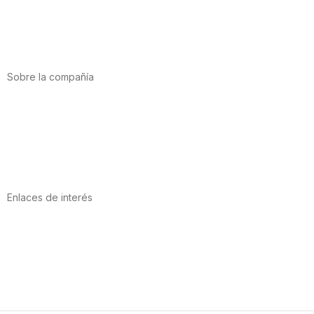
Deporte
Salud cardiovascular
Vitaminas y minerales
Cannabis-CBD
Sobre la compañía
Acerca de nosotros
Internacional
Puntos de venta
Trabaja con nosotros
Contacto
Enlaces de interés
Política de privacidad
Condiciones de Uso
Aviso Legal
Política de Cookies
Calidad y MedioAmbiente