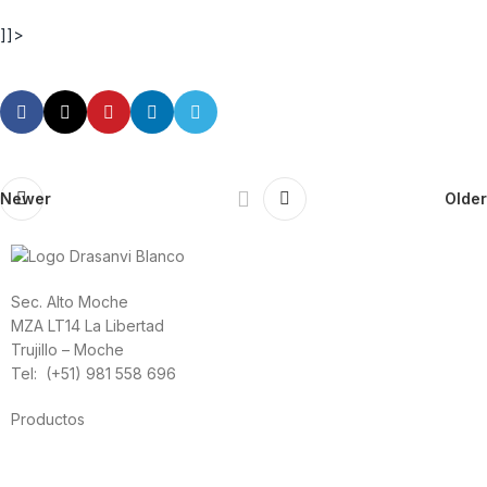
]]>
Newer
Older
Sec. Alto Moche
MZA LT14 La Libertad
Trujillo – Moche
Tel: (+51) 981 558 696
Productos
Alimentación