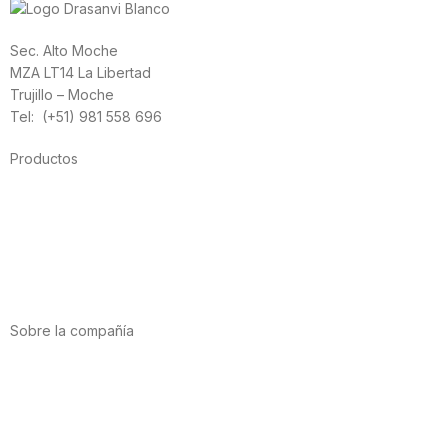
Sec. Alto Moche
MZA LT14 La Libertad
Trujillo – Moche
Tel: (+51) 981 558 696
Productos
Alimentación
Deporte
Salud cardiovascular
Vitaminas y minerales
Cannabis-CBD
Sobre la compañía
Acerca de nosotros
Internacional
Puntos de venta
Trabaja con nosotros