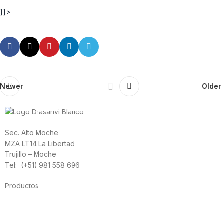
]]>
Newer
Older
Sec. Alto Moche
MZA LT14 La Libertad
Trujillo – Moche
Tel: (+51) 981 558 696
Productos
Alimentación
Deporte