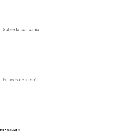
Salud cardiovascular
Vitaminas y minerales
Cannabis-CBD
Sobre la compañía
Acerca de nosotros
Internacional
Puntos de venta
Trabaja con nosotros
Contacto
Enlaces de interés
Política de privacidad
Condiciones de Uso
Aviso Legal
Política de Cookies
Calidad y MedioAmbiente
DRASANVI