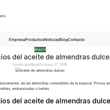
Empresa
Productos
Noticias
Blog
Contacto
BEAUTY
cios del aceite de almendras dulce
Escrito por
Nuria
On mayo 21, 2018
usivamente, de las almendras comestibles de la especie ‘Pronus amy
ensibles, embarazadas o bebés.
ios del aceite de almendras dulc