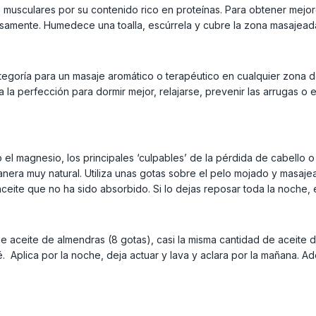
s musculares por su contenido rico en proteínas. Para obtener mejo
dosamente. Humedece una toalla, escúrrela y cubre la zona masaje
egoría para un masaje aromático o terapéutico en cualquier zona d
a perfección para dormir mejor, relajarse, prevenir las arrugas o 
 el magnesio, los principales ‘culpables’ de la pérdida de cabello o 
anera muy natural. Utiliza unas gotas sobre el pelo mojado y masaj
ceite que no ha sido absorbido. Si lo dejas reposar toda la noche, e
aceite de almendras (8 gotas), casi la misma cantidad de aceite de
é. Aplica por la noche, deja actuar y lava y aclara por la mañana. 