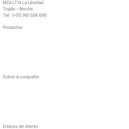
MZA LT14 La Libertad
Trujillo – Moche
Tel: (+51) 981 558 696
Productos
Alimentación
Deporte
Salud cardiovascular
Vitaminas y minerales
Cannabis-CBD
Sobre la compañía
Acerca de nosotros
Internacional
Puntos de venta
Trabaja con nosotros
Contacto
Enlaces de interés