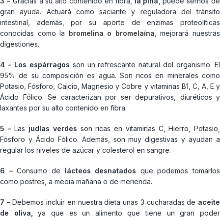
3 –
Gracias a su alto contenido en fibra,
la piña
, puede sernos d
gran ayuda. Actuará como saciante y reguladora del tránsito
intestinal, además, por su aporte de enzimas proteolíticas
conocidas como la
bromelina o bromelaína
, mejorará nuestra
digestiones.
4 –
Los espárragos
son un refrescante natural del organismo. E
95% de su composición es agua. Son ricos en minerales como
Potasio, Fósforo, Calcio, Magnesio y Cobre y vitaminas B1, C, A, E y
Ácido Fólico. Se caracterizan por ser depurativos, diuréticos y
laxantes por su alto contenido en fibra.
5 –
Las
judías verdes
son ricas en vitaminas C, Hierro, Potasio
Fósforo y Ácido Fólico. Además, son muy digestivas y ayudan a
regular los niveles de azúcar y colesterol en sangre.
6 –
Consumo de
lácteos desnatados
que podemos tomarlos
como postres, a media mañana o de merienda.
7 –
Debemos incluir en nuestra dieta unas 3 cucharadas de
aceit
de oliva,
ya que es un alimento que tiene un gran pode